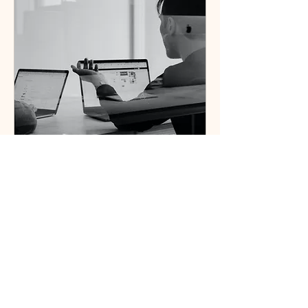
Immo - Invest - Session
Finde das zu Dir passende
Immobilien Investment!
Weiterlesen
1 Std.